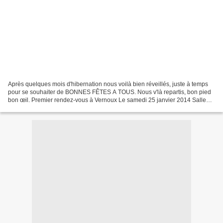
Après quelques mois d'hibernation nous voilà bien réveillés, juste à temps
pour se souhaiter de BONNES FÊTES A TOUS. Nous v'là repartis, bon pied
bon œil. Premier rendez-vous à Vernoux Le samedi 25 janvier 2014 Salle
sous la poste 15H30 BR Pour une conférence...