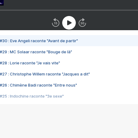
#30 : Eve Angeli raconte "Avant de partir"
#29 : MC Solaar raconte "Bouge de là"
28 : Lorie raconte "Je vais vite"
#27 : Christophe Willem raconte "Jacques a dit"
#26 : Chimène Badi raconte "Entre nous"
#25 : Indochine raconte "3e sexe"
#24 : Zaho raconte "C'est chelou"
#23 : Patrick Bruel raconte "Au café des délices"
#22 : Kyo raconte "Le chemin"